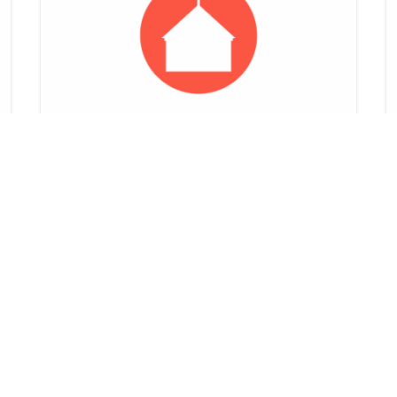
KIRCHE
Anointed Believers Ministries
20537, Wendenstraße 331, 20537 Hamburg
HINZUGEFÜGT AM: 10. MAI 2025