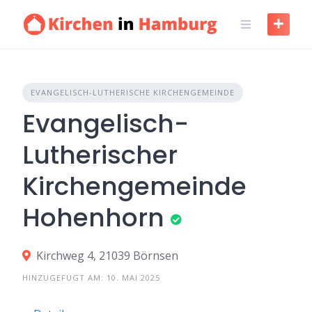
EVANGELISCH-LUTHERISCHE KIRCHENGEMEINDE
Evangelisch-
Lutherischer
Kirchengemeinde
Hohenhorn
Kirchweg 4, 21039 Börnsen
HINZUGEFÜGT AM: 10. MAI 2025