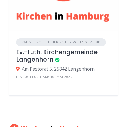
EVANGELISCH-LUTHERISCHE KIRCHENGEMEINDE
Ev.-Luth. Kirchengemeinde
Langenhorn
Am Pastorat 5, 25842 Langenhorn
HINZUGEFÜGT AM: 10. MAI 2025