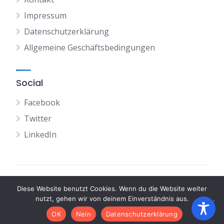
Impressum
Datenschutzerklärung
Allgemeine Geschäftsbedingungen
Social
Facebook
Twitter
LinkedIn
© 2026 Kirchen in Hamburg | Alle Angaben ohne
Diese Website benutzt Cookies. Wenn du die Website weiter
Gewähr
nutzt, gehen wir von deinem Einverständnis aus.
OK
Nein
Datenschutzerklärung